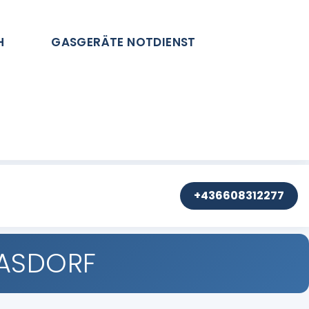
H
GASGERÄTE NOTDIENST
+436608312277
RASDORF