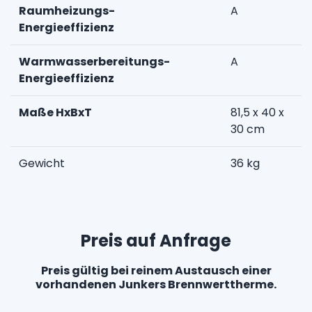
Raumheizungs-
A
Energieeffizienz
Warmwasserbereitungs-
A
Energieeffizienz
Maße HxBxT
81,5 x 40 x
30 cm
Gewicht
36 kg
Preis auf Anfrage
Preis gültig bei reinem Austausch einer
vorhandenen Junkers Brennwerttherme.