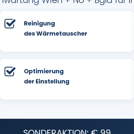
wartung Wien + Nö + Bgld für 
Reinigung
des Wärmetauscher
Optimierung
der Einstellung
SONDERAKTION: € 99