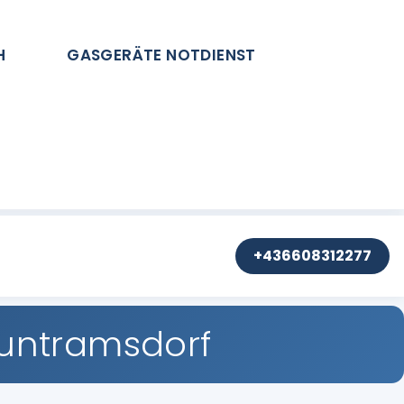
H
GASGERÄTE NOTDIENST
+436608312277
untramsdorf