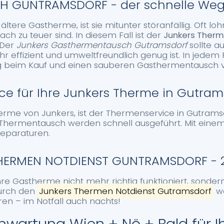
 GUNTRAMSDORF - der schnelle Weg
ltere Gastherme, ist sie mitunter störanfällig. Oft l
ach zu teuer sind. In diesem Fall ist der
Junkers Ther
 Der
Junkers Gasthermentausch Gutramsdorf
sollte a
r effizient und umweltfreundlich genug ist. In jedem 
 beim Kauf und einen sauberen Gasthermentausch v
ice für Ihre Junkers Therme in Gutram
rme von Junkers, ist der Thermenservice in Gutramsdo
Thermentausch werden schnell ausgeführt. Mit eine
Reparaturen.
HERMEN NOTDIENST GUNTRAMSDORF - 2
Ihre Gastherme nicht mehr richtig funktioniert, sonde
durch den
Junkers Thermen Notdienst Gutramsdorf
wa
eren – im Notfall auch nachts!