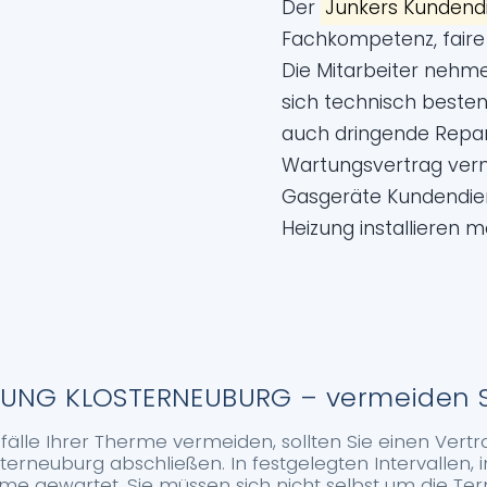
Der
Junkers Kundend
Fachkompetenz, faire 
Die Mitarbeiter nehm
sich technisch bestens
auch dringende Repa
Wartungsvertrag verm
Gasgeräte Kundendien
Heizung installieren
NG KLOSTERNEUBURG – vermeiden Sie 
fälle Ihrer Therme vermeiden, sollten Sie einen Vertr
rneuburg abschließen. In festgelegten Intervallen, i
herme gewartet. Sie müssen sich nicht selbst um die T