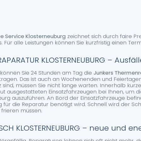
e Service Klosterneuburg
zeichnet sich durch faire P
s. Für alle Leistungen können Sie kurzfristig einen Ter
APARATUR KLOSTERNEUBURG – Ausfäll
, können Sie 24 Stunden am Tag die
Junkers Thermenr
ragen. Das ist auch an Wochenenden und Feiertagen
sind, müssen Sie nicht lange warten. Innerhalb kurzer
 gut ausgestatteten Einsatzfahrzeugen bei Ihnen, um 
urg auszuführen. An Bord der Einsatzfahrzeuge befind
 für die Reparatur benötigt wird. Schnell wird der 
 frieren müssen.
CH KLOSTERNEUBURG – neue und ener
öranfällig. Reparaturen lohnen sich oft nicht mehr, d