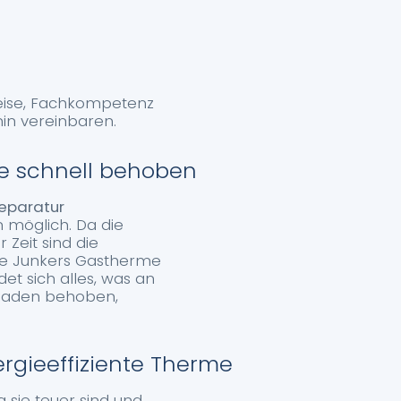
reise, Fachkompetenz
min vereinbaren.
e schnell behoben
eparatur
 möglich. Da die
 Zeit sind die
die Junkers Gastherme
et sich alles, was an
Schaden behoben,
gieeffiziente Therme
a sie teuer sind und