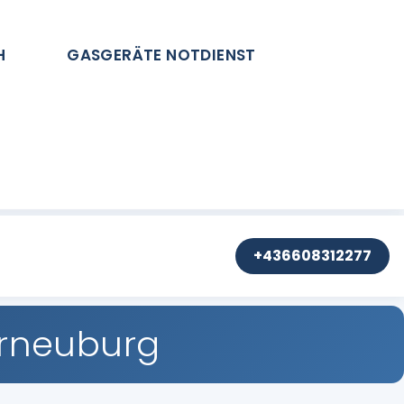
H
GASGERÄTE NOTDIENST
+436608312277
erneuburg